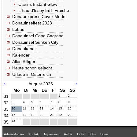
Clarins Instant Glow
L'Eau d'Issey EdT Fraiche
Donauexpress Cover Model
Donauinselfest 2023
Lobau
Donauinsel Copa Cagrana
Donauinsel Sunken City
Donaukanal
Kalender
Alles Billiger
Heute schon gelacht
Urlaub in Österreich
August 2026
<
>
Mo
Di
Mi
Do
Fr
Sa
So
31
1
2
32
3
4
5
6
7
8
9
33
10
11
12
13
14
15
16
34
17
18
19
20
21
22
23
35
24
Administration
Kontakt
Impressum
Archiv
Links
Jobs
Home