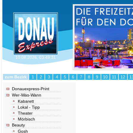
10.08.2026
,
03:49:31
zum Bezirk
1
2
3
4
5
6
7
8
9
10
11
12
1
Donauexpress-Print
Wer-Was-Wann
Kabarett
Lokal - Tipp
Theater
Mörbisch
Beauty
Gosh